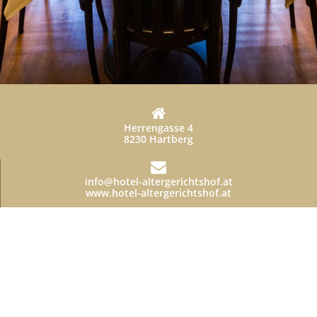
Herrengasse 4
8230 Hartberg
info@hotel-altergerichtshof.at
www.hotel-altergerichtshof.at
+43 3332 63356
Datenschutzerklärung
Allgemeine Geschäftsbedingungen